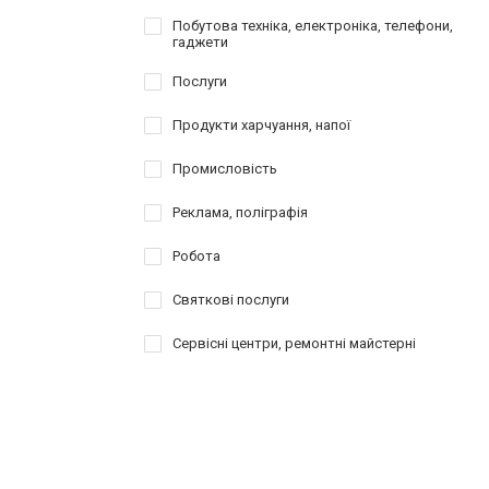
Побутова техніка, електроніка, телефони,
гаджети
Послуги
Продукти харчуання, напої
Промисловість
Реклама, поліграфія
Робота
Святкові послуги
Сервісні центри, ремонтні майстерні
Таксі, перевезення
Товари для спорту, активного відпочинку,
туризму
Шопінг