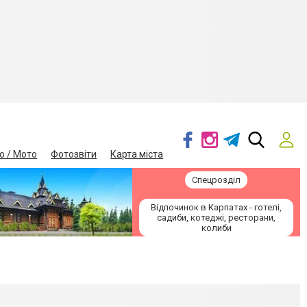
о / Мото
Фотозвіти
Карта міста
Спецрозділ
Відпочинок в Карпатах - готелі,
садиби, котеджі, ресторани,
колиби