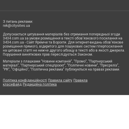
З питань реклами:
rek@citysites.ua
Допускається цитування матеріалів без отримання попередньої згоди
3434.com.ua за умови розміщення в тексті обов'язкового посилання на
3434.com.ua - Сайт Яремче та Ворохти. Для інтернет-видань обов'язкове
розміщення прямого, відкритого для пошукових систем гіперпосилання
на цитовані статті не нижче другого абзацу в тексті або в якості джерела.
Порушення виняткових прав переслідується Законом.
Матеріали з плашками "Новини компаній", "Промо", "Партнерський
матеріал", "Партнерський спецпроєкт", "Політичні новини", "Пресреліз",
"PR", "Офіційно", "Політична реклама" публікуються на правах реклами.
Політика конфіденційності
Правила сайту
Правила
класифайд
Редакційна політика