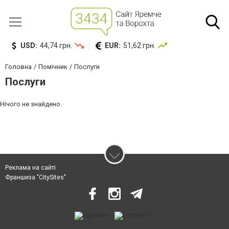
USD:
44,74 грн.
EUR:
51,62 грн.
Головна
Помічник
Послуги
Послуги
Нічого не знайдено.
Реклама на сайті
Франшиза "CitySites"