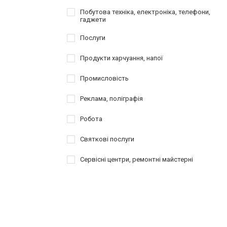
Побутова техніка, електроніка, телефони,
гаджети
Послуги
Продукти харчуання, напої
Промисловість
Реклама, поліграфія
Робота
Святкові послуги
Сервісні центри, ремонтні майстерні
Таксі, перевезення
Товари для спорту, активного відпочинку,
туризму
Шопінг