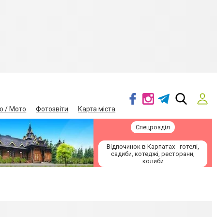
о / Мото
Фотозвіти
Карта міста
Спецрозділ
Відпочинок в Карпатах - готелі,
садиби, котеджі, ресторани,
колиби