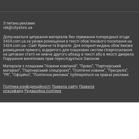
З питань реклами:
rek@citysites.ua
Допускається цитування матеріалів без отримання попередньої згоди
3434.com.ua за умови розміщення в тексті обов'язкового посилання на
3434.com.ua - Сайт Яремче та Ворохти. Для інтернет-видань обов'язкове
розміщення прямого, відкритого для пошукових систем гіперпосилання
на цитовані статті не нижче другого абзацу в тексті або в якості джерела.
Порушення виняткових прав переслідується Законом.
Матеріали з плашками "Новини компаній", "Промо", "Партнерський
матеріал", "Партнерський спецпроєкт", "Політичні новини", "Пресреліз",
"PR", "Офіційно", "Політична реклама" публікуються на правах реклами.
Політика конфіденційності
Правила сайту
Правила
класифайд
Редакційна політика