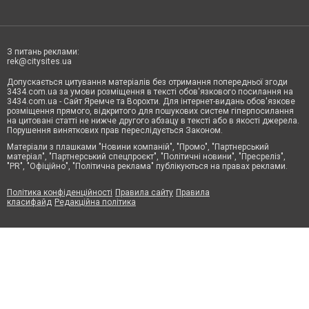
З питань реклами:
rek@citysites.ua
Допускається цитування матеріалів без отримання попередньої згоди
3434.com.ua за умови розміщення в тексті обов'язкового посилання на
3434.com.ua - Сайт Яремче та Ворохти. Для інтернет-видань обов'язкове
розміщення прямого, відкритого для пошукових систем гіперпосилання
на цитовані статті не нижче другого абзацу в тексті або в якості джерела.
Порушення виняткових прав переслідується Законом.
Матеріали з плашками "Новини компаній", "Промо", "Партнерський
матеріал", "Партнерський спецпроєкт", "Політичні новини", "Пресреліз",
"PR", "Офіційно", "Політична реклама" публікуються на правах реклами.
Політика конфіденційності
Правила сайту
Правила
класифайд
Редакційна політика