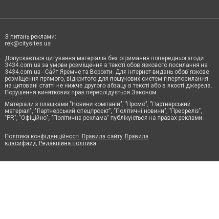
З питань реклами:
rek@citysites.ua
Допускається цитування матеріалів без отримання попередньої згоди
3434.com.ua за умови розміщення в тексті обов'язкового посилання на
3434.com.ua - Сайт Яремче та Ворохти. Для інтернет-видань обов'язкове
розміщення прямого, відкритого для пошукових систем гіперпосилання
на цитовані статті не нижче другого абзацу в тексті або в якості джерела.
Порушення виняткових прав переслідується Законом.
Матеріали з плашками "Новини компаній", "Промо", "Партнерський
матеріал", "Партнерський спецпроєкт", "Політичні новини", "Пресреліз",
"PR", "Офіційно", "Політична реклама" публікуються на правах реклами.
Політика конфіденційності
Правила сайту
Правила
класифайд
Редакційна політика