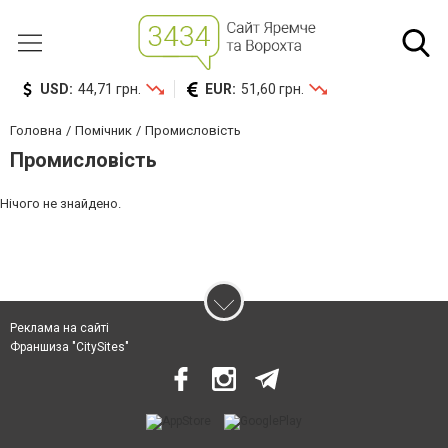
USD:
44,71 грн.
EUR:
51,60 грн.
Головна
Помічник
Промисловість
Промисловість
Нічого не знайдено.
Реклама на сайті
Франшиза "CitySites"